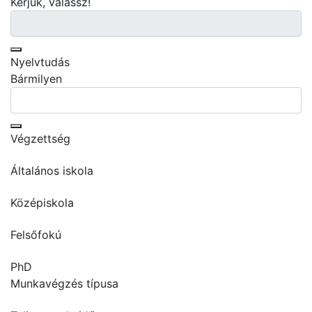
Kérjük, válassz!
0 selections
Nyelvtudás
Bármilyen
0 selections
Végzettség
Általános iskola
Középiskola
Felsőfokú
PhD
Munkavégzés típusa