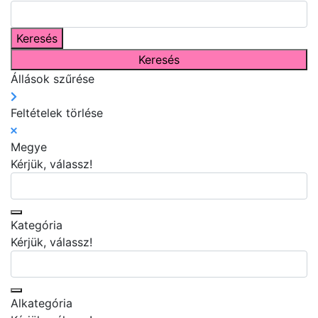
0 selections
Keresés
Keresés
Állások szűrése
Feltételek törlése
Megye
Kérjük, válassz!
0 selections
Kategória
Kérjük, válassz!
0 selections
Alkategória