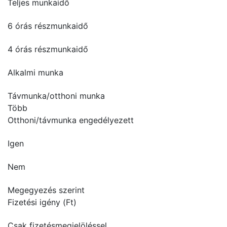
Teljes munkaidő
6 órás részmunkaidő
4 órás részmunkaidő
Alkalmi munka
Távmunka/otthoni munka
Több
Otthoni/távmunka engedélyezett
Igen
Nem
Megegyezés szerint
Fizetési igény (Ft)
Csak fizetésmegjelöléssel